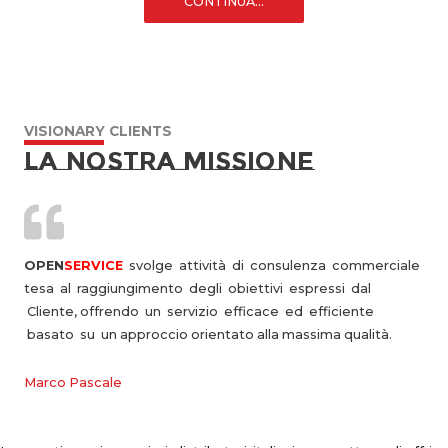
CONTINUA...
VISIONARY CLIENTS​
la nostra missione
OPEN
SERVICE
svolge
attività
di
consulenza
commerciale
tesa
al
raggiungimento
degli
obiettivi
espressi
dal
Cliente,
offrendo
un
servizio
efficace
ed
efficiente
basato
su
un
approccio orientato alla massima qualità.
Marco Pascale