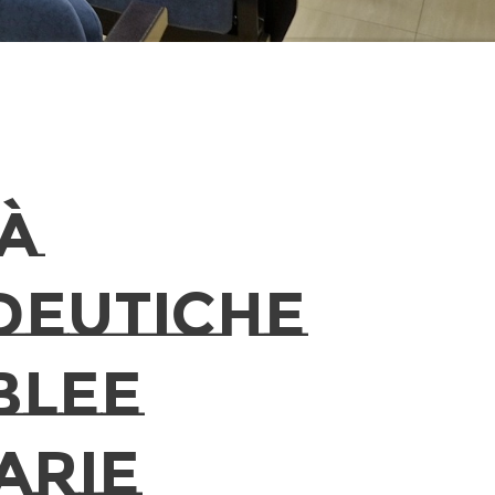
tà
deutiche
blee
arie