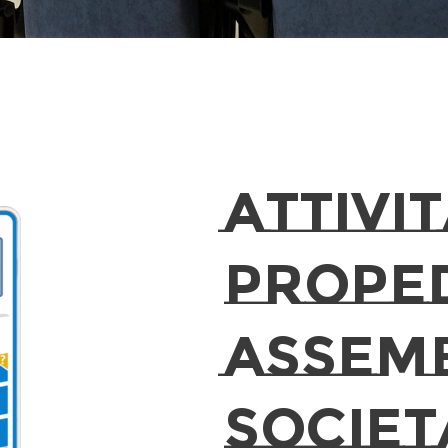
attivi
prope
assem
societ